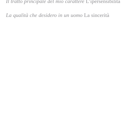
Il tratto principale del mio carattere
L’ipersensibilità
La qualità che desidero in un uomo
La sincerità
La qualità che preferisco in una donna
L’indipendenza
Quel che apprezzo di più dei miei amici
La fedeltà
Il mio principale difetto
Testardaggine
Il mio sogno di felicità
Avere una casa piena di libri,
uno studio da sfruttare per le fotografie e i dipinti, una
stufa, delle piante, le montagne dietro casa, l’affetto
La mia occupazione preferita
Amare
Quale sarebbe, per me, la più grande disgrazia La
morte dei miei genitori