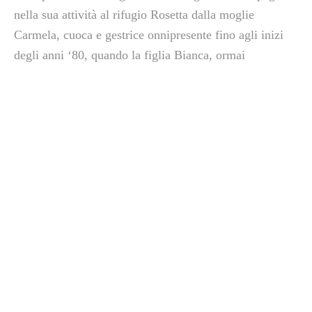
nella sua attività al rifugio Rosetta dalla moglie
Carmela, cuoca e gestrice onnipresente fino agli inizi
degli anni ‘80, quando la figlia Bianca, ormai
collaboratrice esperta nella conduzione del rifugio,
subentra assieme al marito Bruno Cemin, fino al 1993.
L’anno successivo, la guida alpina Mariano Lott e la
moglie Roberta Secco, entrambi di San Martino di
Castrozza, subentrano come gestori del rifugio. Forti di
un’esperienza decennale maturata al rifugio al Velo
della Madonna, sempre di proprietà della SAT,
continuano questo “lavoro non facile ma ricco di
soddisfazioni”, scelta di vita e grande passione che
perdura ormai da più di 30 anni.
Le ultime importanti
ristrutturazioni ed ammodernamenti risalgono al 2000 e