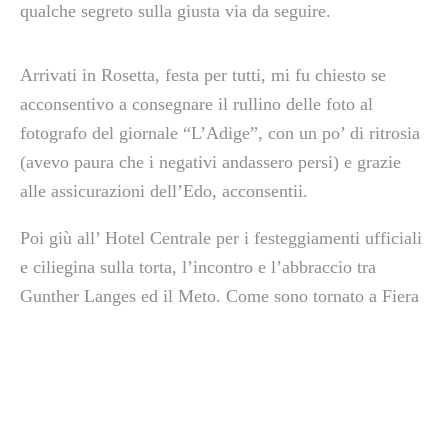
qualche segreto sulla giusta via da seguire.
Arrivati in Rosetta, festa per tutti, mi fu chiesto se
acconsentivo a consegnare il rullino delle foto al
fotografo del giornale “L’Adige”, con un po’ di ritrosia
(avevo paura che i negativi andassero persi) e grazie
alle assicurazioni dell’Edo, acconsentii.
Poi giù all’ Hotel Centrale per i festeggiamenti ufficiali
e ciliegina sulla torta, l’incontro e l’abbraccio tra
Gunther Langes ed il Meto. Come sono tornato a Fiera
non ricordo, forse qualcuno mi ha accompagnato fino a
casa.
Certo ricordi così non possono essere persi.